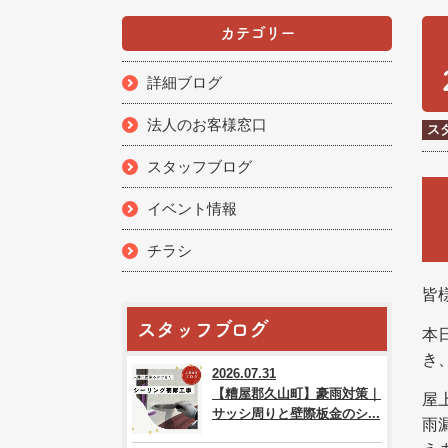
カテゴリー
詳細ブログ
法人のお客様窓口
ス
スタッフブログ
イベント情報
チラシ
皆
スタッフブログ
本
き
2026.07.31
【糟屋郡久山町】豪雨対策｜
屋
サッシ周りと壁際板金のシ...
雨