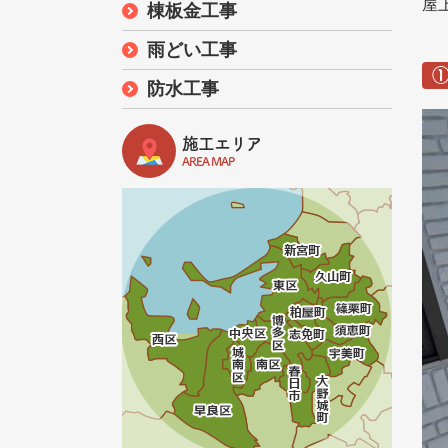
屋
棟板金工事
雨どい工事
防水工事
施工エリア
AREA MAP