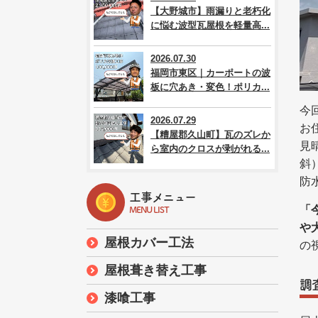
【大野城市】雨漏りと老朽化
に悩む波型瓦屋根を軽量高...
2026.07.30
福岡市東区｜カーポートの波
板に穴あき・変色！ポリカ...
今
2026.07.29
お
【糟屋郡久山町】瓦のズレか
見
ら室内のクロスが剥がれる...
斜
防
工事メニュー
「
MENU LIST
や
屋根カバー工法
の
屋根葺き替え工事
調
漆喰工事