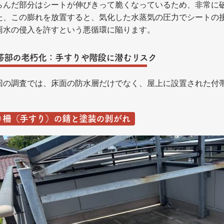
らんだ部分はシートが伸びきって脆くなっているため、非常に
た、この膨れを放置すると、気化した水蒸気の圧力でシートの
雨水の侵入を許すという悪循環に陥ります。
帯部の老朽化：手すりや階段に潜むリスク
回の調査では、床面の防水層だけでなく、屋上に設置された付
① 柵（手すり）の錆と塗装の剥がれ