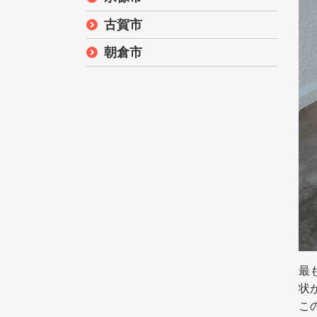
古賀市
朝倉市
最
状
こ