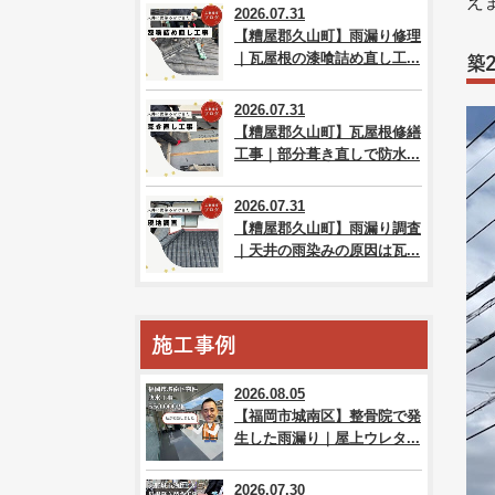
え
2026.07.31
【糟屋郡久山町】雨漏り修理
｜瓦屋根の漆喰詰め直し工...
築
2026.07.31
【糟屋郡久山町】瓦屋根修繕
工事｜部分葺き直しで防水...
2026.07.31
【糟屋郡久山町】雨漏り調査
｜天井の雨染みの原因は瓦...
施工事例
2026.08.05
【福岡市城南区】整骨院で発
生した雨漏り｜屋上ウレタ...
2026.07.30