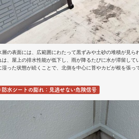
水層の表面には、広範囲にわたって黒ずみや土砂の堆積が見ら
れは、屋上の排水性能が低下し、雨が降るたびに水が滞留して
に湿った状態が続くことで、北側を中心に苔やカビが根を張っ
②
防水シートの膨れ：見逃せない危険信号