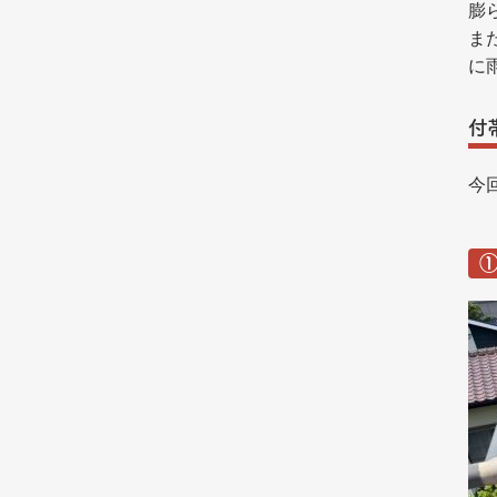
膨
ま
に
付
今