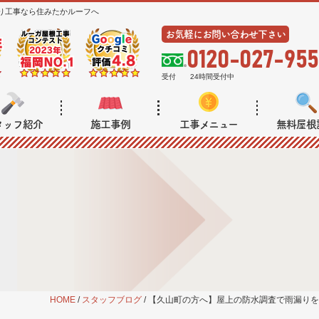
り工事なら住みたかルーフへ
お気軽にお問い合わせ下さい
0120-027-955
受付
24時間受付中
タッフ紹介
施工事例
工事メニュー
無料屋根
HOME
/
スタッフブログ
/
【久山町の方へ】屋上の防水調査で雨漏りを