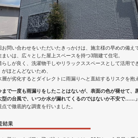
回お問い合わせをいただいたきっかけは、施主様の早めの備え
住まいは、広々とした屋上スペースを持つ3階建て住宅。
晴らしが良く、洗濯物干しやリラックススペースとして活用で
）がほとんどないため、
水層が劣化するとダイレクトに雨漏りへと直結するリスクを抱
今まで一度も雨漏りをしたことはないが、表面の色が褪せて、
大型の台風で、いつか水が漏れてくるのではないか不安で……
視点で徹底的な調査を行いました。
査結果