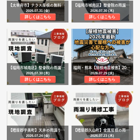
【太宰府市】テラス屋根の無料点検｜ポリカ波板の穴あき・ひび割れを調査、強風による飛散リスクも確認
【福岡市城南区】整骨院の雨漏り修理｜屋上へウレタン塗膜防水・スレート屋根内樋補修で豪雨にも強い建物へ
2026.07.31 (金)
2026.07.30 (木)
詳しくはこちら
詳しくはこちら
【福岡市城南区】整骨院の雨漏り調査｜屋上防水の劣化と内樋の不具合を確認、防水工事をご提案
福岡・熊本【屋根地震被害】2026年最新｜地震災害で屋根への被害が心配な方へ
2026.07.30 (木)
2026.07.29 (水)
詳しくはこちら
詳しくはこちら
【糟屋郡宇美町】天井の雨漏りを無料調査｜築24年住宅で外壁コーキング・バルコニー防水の劣化を確認
【糟屋郡久山町】金属屋根の雨漏り修理｜ドレン詰まりの清掃とコーキング補修で排水機能と防水性を回復
2026.07.24 (金)
2026.07.23 (木)