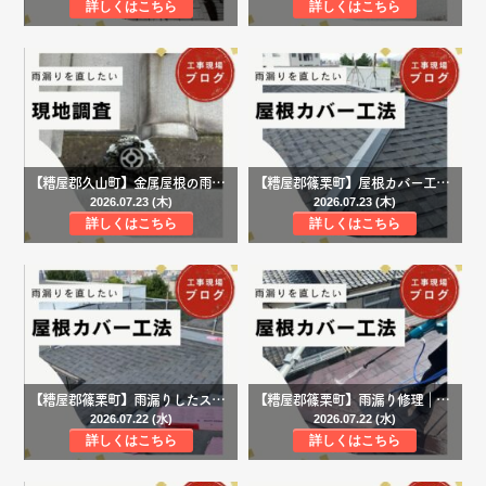
詳しくはこちら
詳しくはこちら
【糟屋郡久山町】金属屋根の雨漏り調査｜天井クロスの剥がれの原因はドレン詰まりとコーキング劣化でした
【糟屋郡篠栗町】屋根カバー工法が完成｜棟板金を施工し雨漏りに強い屋根へ
2026.07.23 (木)
2026.07.23 (木)
詳しくはこちら
詳しくはこちら
【糟屋郡篠栗町】雨漏りしたスレート屋根をオークリッジスーパーで屋根カバー工法
【糟屋郡篠栗町】雨漏り修理｜屋根カバー工事で下地補修・防水シート施工までの工程をご紹介
2026.07.22 (水)
2026.07.22 (水)
詳しくはこちら
詳しくはこちら