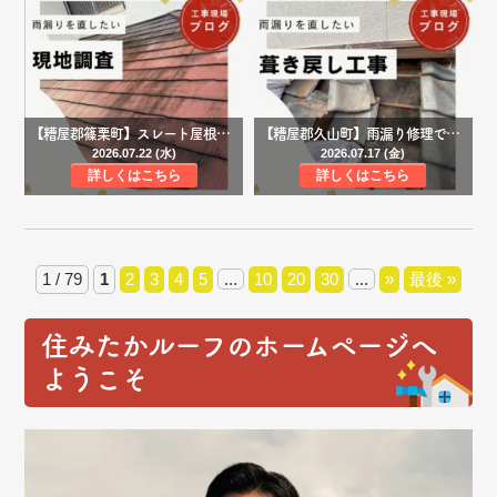
【糟屋郡篠栗町】スレート屋根の雨漏り調査｜ひび割れ・色褪せ・苔の発生から屋根カバー工法をご提案
【糟屋郡久山町】雨漏り修理で瓦屋根の部分葺き戻し工事を実施｜防水シート交換とシーリング補修で再発防止へ
2026.07.22 (水)
2026.07.17 (金)
詳しくはこちら
詳しくはこちら
1 / 79
1
2
3
4
5
...
10
20
30
...
»
最後 »
住みたかルーフのホームページへ
ようこそ