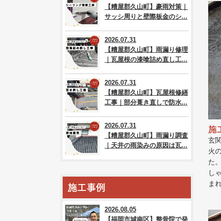
【糟屋郡久山町】豪雨対策｜
サッシ周りと壁際板金のシ...
2026.07.31
【糟屋郡久山町】雨漏り修理
｜瓦屋根の漆喰詰め直し工...
2026.07.31
【糟屋郡久山町】瓦屋根修繕
工事｜部分葺き直しで防水...
2026.07.31
施
【糟屋郡久山町】雨漏り調査
玄
｜天井の雨染みの原因は瓦...
火
た
し
ま
施工事例
2026.08.05
【福岡市城南区】整骨院で発