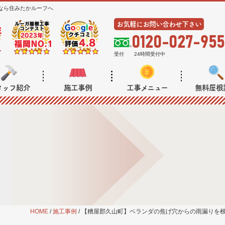
なら住みたかルーフへ
お気軽にお問い合わせ下さい
0120-027-955
受付
24時間受付中
タッフ紹介
施工事例
工事メニュー
無料屋根
HOME
/
施工事例
/
【糟屋郡久山町】ベランダの焦げ穴からの雨漏りを