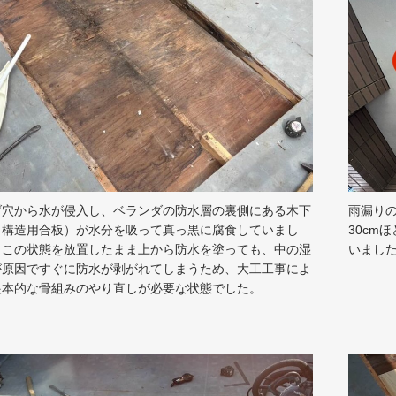
げ穴から水が侵入し、ベランダの防水層の裏側にある木下
雨漏り
（構造用合板）が水分を吸って真っ黒に腐食していまし
30cm
。この状態を放置したまま上から防水を塗っても、中の湿
いまし
が原因ですぐに防水が剥がれてしまうため、大工工事によ
根本的な骨組みのやり直しが必要な状態でした。