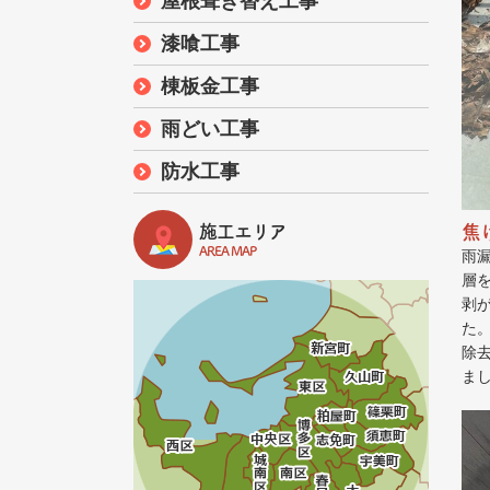
屋根葺き替え工事
漆喰工事
棟板金工事
雨どい工事
防水工事
施工エリア
焦
AREA MAP
雨
層
剥
た
除
ま