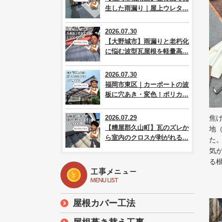
生した雨漏り｜屋上ウレタ...
2026.07.30
【大野城市】雨漏りと老朽化
に悩む波型瓦屋根を軽量高...
2026.07.30
福岡市東区｜カーポートの波
板に穴あき・変色！ポリカ...
2026.07.29
焦
【糟屋郡久山町】瓦のズレか
地
ら室内のクロスが剥がれる...
た
気
る
工事メニュー
MENU LIST
屋根カバー工法