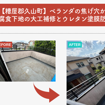
【糟屋郡久山町】ベランダの焦げ穴
腐食下地の大工補修とウレタン塗膜
EFORE
AFTER