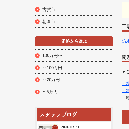
古賀市
朝倉市
工
防
価格から選ぶ
100万円〜
関
～100万円
▼
～20万円
・
・
〜5万円
・
スタッフブログ
2026.07.31