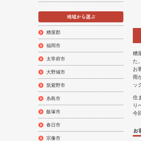
地域から選ぶ
糟屋郡
福岡市
糟
太宰府市
た
お
大野城市
雨
ッ
筑紫野市
住
糸島市
り
飯塚市
今
春日市
お
宗像市