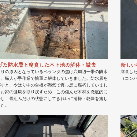
げた防水層と腐食した木下地の解体・撤去
新しい
漏りの原因となっているベランダの焦げ穴周辺一帯の防水
腐食し
を、職人が手作業で慎重に解体していきました。防水層を
（コン
がすと、やはり中の合板が湿気で真っ黒に腐朽していまし
。お家の健康を取り戻すため、この傷んだ木材を徹底的に
去し、骨組みだけの状態にしてきれいに清掃・乾燥を施し
した。