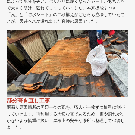
によって水分を失い、パリパリに脆くなったシートがあちこち
で大きく裂け、破れてしまっていました。本来機能すべき
「瓦」と「防水シート」の二段構えがどちらも崩壊していたこ
とが、天井へ水が漏れ出した直接の原因でした。
部分葺き直し工事
雨漏り原因箇所の周辺一帯の瓦を、職人が一枚ずつ慎重に剥が
していきます。再利用する大切な瓦であるため、傷や割れがつ
かないよう慎重に扱い、屋根上の安全な場所へ整理して保管し
ました。