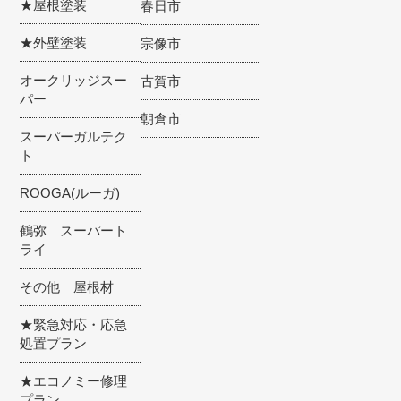
★屋根塗装
春日市
★外壁塗装
宗像市
オークリッジスー
古賀市
パー
朝倉市
スーパーガルテク
ト
ROOGA(ルーガ)
鶴弥 スーパート
ライ
その他 屋根材
★緊急対応・応急
処置プラン
★エコノミー修理
プラン