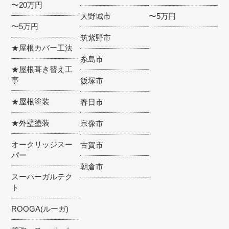
〜20万円
大野城市
〜5万円
〜5万円
筑紫野市
★屋根カバー工法
糸島市
★屋根葺き替え工
事
飯塚市
★屋根塗装
春日市
★外壁塗装
宗像市
オークリッジスー
古賀市
パー
朝倉市
スーパーガルテク
ト
ROOGA(ルーガ)