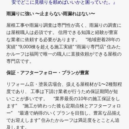
安でどこに見積りを頼めばいいかと困っていた
。
』
雨漏りに強い 〜止まらない雨漏れはない〜
屋根工事や雨漏り調査は専門性が高く、雨漏りの調査に
は屋根職人は必須です。 信用できる知識と経験が豊富
な業者に依頼する必要があります。 “地域密着28年の
実績” “9,000棟を超える施工実績” “雨漏り専門店” 住みた
かルーフは福岡で唯一の職人に直接依頼ができる屋根の
専門店です。
保証・アフターフォロー・プランが豊富
リフォーム店・塗装店場合、扱える屋根材が1〜2種類程
度であり、 工事は下請け業者が行うため保証期間が短
いことが多いです。 “業界最長の10年の施工保証をし
ます” “施工が終わった後も定期点検とアフターフォロ
ー” “最適で納得のいくプランを目指し、豊富な品揃え
でお迎えします” 住みたかルーフは満足度をとことん追
及します。