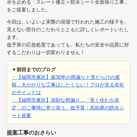
水を止める「スレート修正＋防水シート全面張り工事」
をご提案しました。
今回は、いよいよ実際の現場で行われた施工の様子を、
見えない部分のこだわりとともに詳しくレポートいたし
ます。
低予算の応急処置であっても、私たちの安全や品質に対
するこだわりは一切変わりません！
▼前回までのブログ
・【福岡市東区】築30年の雨漏りと苔だらけの屋
根…大がかりな工事はしたくない！プロが見る劣化
のサインとは
・【福岡市東区】深刻な雨漏り…「長く住むか未
定」のご事情に寄り添う、低予算・高効果の防水シ
ート提案
提案工事のおさらい