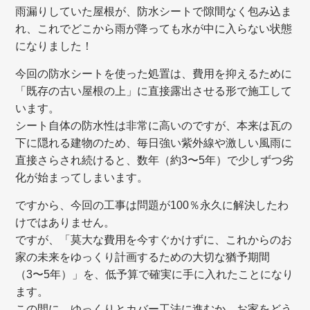
雨漏りしていた屋根が、防水シートで隙間なく包み込ま
れ、これでどこから雨が降っても水が中に入らない状態
になりました！
今回の防水シートを使った処置は、費用を抑えるために
「既存の古い屋根の上」に直接露出させる形で施工して
います。
シート自体の防水性は非常に高いのですが、本来は瓦の
下に隠れる建物のため、毎日強い紫外線や激しい風雨に
直接さらされ続けると、数年（約3〜5年）で少しずつ劣
化が始まってしまいます。
ですから、今回の工事は問題が100％永久に解決したわ
けではありません。
ですが、「莫大な費用を今すぐかけずに、これからのお
家の未来をゆっくり計画するための大切な猶予期間
（3〜5年）」を、低予算で確実に手に入れたことになり
ます。
この間に、ゆっくりとカバー工法に進むか、お家をどう