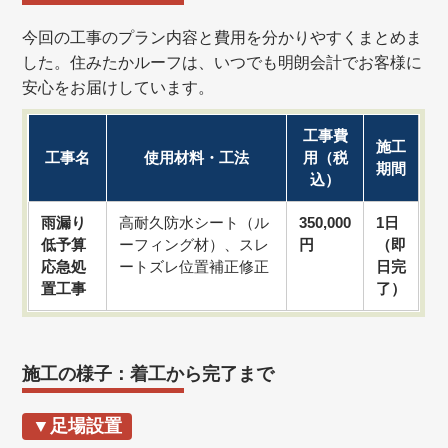
今回の工事のプラン内容と費用を分かりやすくまとめま
した。住みたかルーフは、いつでも明朗会計でお客様に
安心をお届けしています。
工事費
施工
工事名
使用材料・工法
用（税
期間
込）
雨漏り
高耐久防水シート（ル
350,000
1日
低予算
ーフィング材）、スレ
円
（即
応急処
ートズレ位置補正修正
日完
置工事
了）
施工の様子：着工から完了まで
▼足場設置