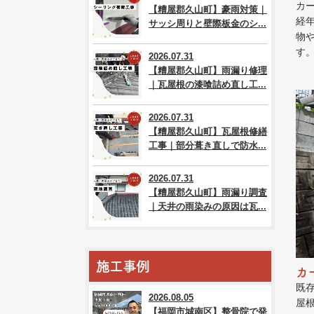
カ
【糟屋郡久山町】豪雨対策｜
経
サッシ周りと壁際板金のシ...
物
す
2026.07.31
【糟屋郡久山町】雨漏り修理
｜瓦屋根の漆喰詰め直し工...
2026.07.31
【糟屋郡久山町】瓦屋根修繕
工事｜部分葺き直しで防水...
2026.07.31
【糟屋郡久山町】雨漏り調査
｜天井の雨染みの原因は瓦...
施工事例
カ
既
2026.08.05
屋
【福岡市城南区】整骨院で発