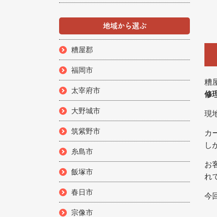
地域から選ぶ
糟屋郡
福岡市
糟
太宰府市
修
大野城市
現
筑紫野市
カ
し
糸島市
お
飯塚市
れ
春日市
今
宗像市