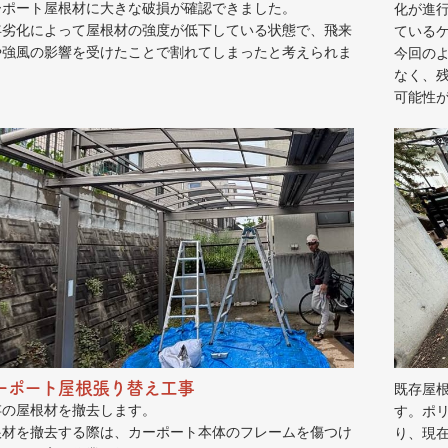
ーポート屋根材に大きな破損が確認できました。
化が進
年劣化によって屋根材の強度が低下している状態で、飛来
ている
や強風の影響を受けたことで割れてしまったと考えられま
今回の
。
なく、
可能性
ーポート屋根張り替え工事
既存屋
存の屋根材を撤去します。
す。ポ
根材を撤去する際は、カーポート本体のフレームを傷つけ
り、現