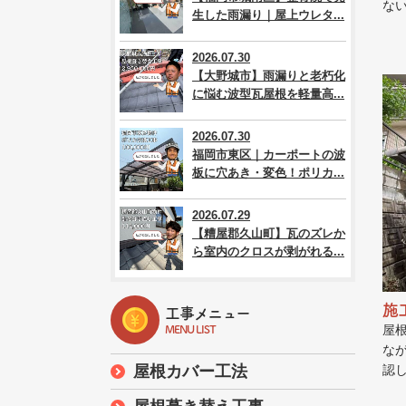
な
生した雨漏り｜屋上ウレタ...
2026.07.30
【大野城市】雨漏りと老朽化
に悩む波型瓦屋根を軽量高...
2026.07.30
福岡市東区｜カーポートの波
板に穴あき・変色！ポリカ...
2026.07.29
【糟屋郡久山町】瓦のズレか
ら室内のクロスが剥がれる...
施
工事メニュー
屋
MENU LIST
な
屋根カバー工法
認