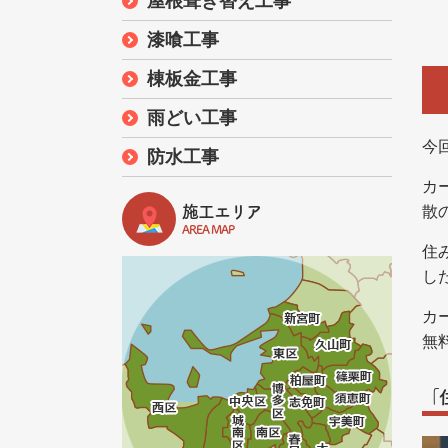
屋根葺き替え工事
漆喰工事
棟板金工事
雨どい工事
今
防水工事
カ
施工エリア
散
AREA MAP
住
し
カ
無
「