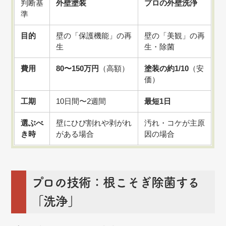
判断基
外壁塗装
プロの外壁洗浄
準
目的
壁の「保護機能」の再
壁の「美観」の再
生
生・除菌
費用
80〜150万円
（高額）
塗装の約1/10
（安
価）
工期
10日間〜2週間
最短1日
選ぶべ
壁にひび割れや剥がれ
汚れ・コケが主原
き時
がある場合
因の場合
プロの技術：根こそぎ除菌する
「洗浄」