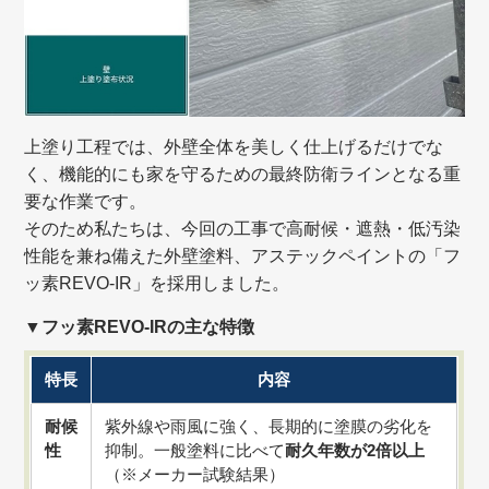
上塗り工程では、外壁全体を美しく仕上げるだけでな
く、機能的にも家を守るための最終防衛ラインとなる重
要な作業です。
そのため私たちは、今回の工事で高耐候・遮熱・低汚染
性能を兼ね備えた外壁塗料、アステックペイントの「フ
ッ素REVO-IR」を採用しました。
▼フッ素REVO-IRの主な特徴
特長
内容
耐候
紫外線や雨風に強く、長期的に塗膜の劣化を
性
抑制。一般塗料に比べて
耐久年数が2倍以上
（※メーカー試験結果）