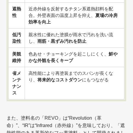
遮熱
近赤外線を反射するチタン系遮熱顔料を配
性
合。外壁表面の温度上昇を抑え、
夏場の冷房
効率を向上
低汚
親水性に優れた塗膜が雨水で汚れを洗い流
染性
し、
雨筋・黒ずみ汚れを防止
美観
色あせ・チョーキングを起こしにくく、
鮮や
維持
かな外観を長くキープ
省メ
高性能により再塗装までのスパンが長くな
ンテ
り、
将来的なコストダウン
にもつながる
ナン
ス
また、塗料名の「REVO」は“Revolution（革
命）”、“IR”は“Infrared（赤外線）”を意味しており、「遮
熱性能のある革新的なフッ素塗料」として開発されまし