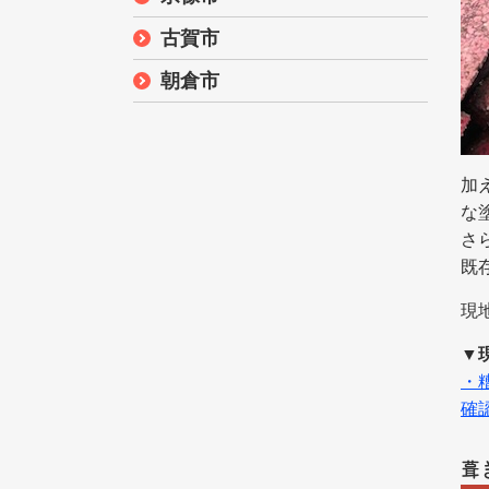
古賀市
朝倉市
加
な
さ
既
現
▼
・
確
葺