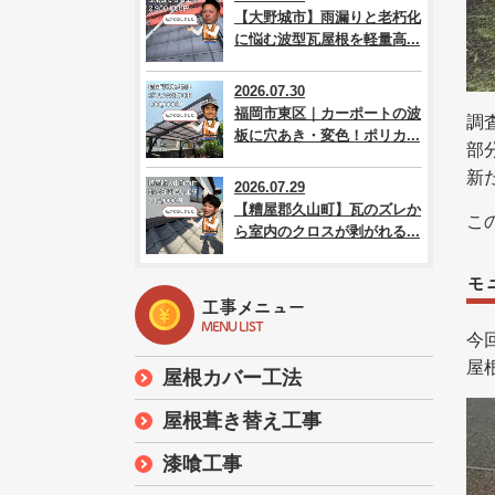
【大野城市】雨漏りと老朽化
に悩む波型瓦屋根を軽量高...
2026.07.30
福岡市東区｜カーポートの波
調
板に穴あき・変色！ポリカ...
部
新
2026.07.29
【糟屋郡久山町】瓦のズレか
こ
ら室内のクロスが剥がれる...
モ
工事メニュー
MENU LIST
今
屋
屋根カバー工法
屋根葺き替え工事
漆喰工事