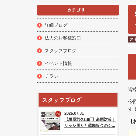
カテゴリー
詳細ブログ
法人のお客様窓口
ス
スタッフブログ
イベント情報
チラシ
皆
スタッフブログ
今
す
2026.07.31
【糟屋郡久山町】豪雨対策｜
【
サッシ周りと壁際板金のシ...