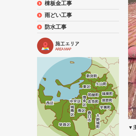
棟板金工事
雨どい工事
防水工事
施工エリア
AREA MAP
▼