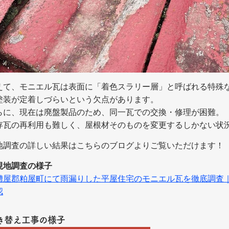
えて、モニエル瓦は表面に「着色スラリー層」と呼ばれる特殊
塗装が定着しづらいという欠点があります。
らに、現在は廃盤製品のため、同一瓦での交換・修理が困難。
存瓦の再利用も難しく、屋根材そのものを変更するしかない状
地調査の詳しい結果はこちらのブログよりご覧いただけます！
現地調査の様子
糟屋郡粕屋町にて雨漏りした平屋住宅のモニエル瓦を徹底調査
認
き替え工事の様子