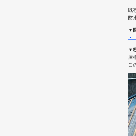
既
防
▼
・
▼
屋
こ