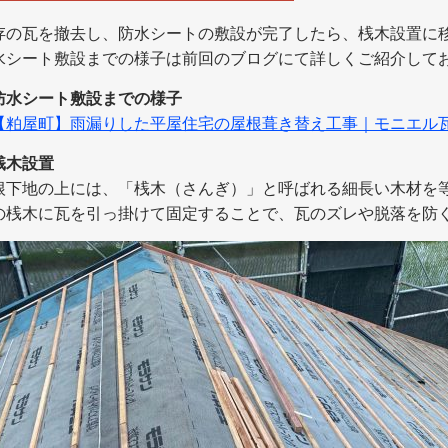
存の瓦を撤去し、防水シートの敷設が完了したら、桟木設置に
水シート敷設までの様子は前回のブログにて詳しくご紹介して
防水シート敷設までの様子
【粕屋町】雨漏りした平屋住宅の屋根葺き替え工事｜モニエル
桟木設置
根下地の上には、「桟木（さんぎ）」と呼ばれる細長い木材を
の桟木に瓦を引っ掛けて固定することで、瓦のズレや脱落を防