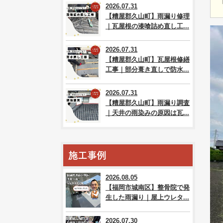
2026.07.31
【糟屋郡久山町】雨漏り修理
｜瓦屋根の漆喰詰め直し工...
2026.07.31
【糟屋郡久山町】瓦屋根修繕
工事｜部分葺き直しで防水...
2026.07.31
【糟屋郡久山町】雨漏り調査
｜天井の雨染みの原因は瓦...
施工事例
2026.08.05
【福岡市城南区】整骨院で発
生した雨漏り｜屋上ウレタ...
2026.07.30