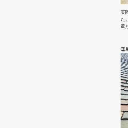
実
た
重
③