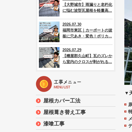
【大野城市】雨漏りと老朽化
に悩む波型瓦屋根を軽量高...
2026.07.30
福岡市東区｜カーポートの波
板に穴あき・変色！ポリカ...
2026.07.29
【糟屋郡久山町】瓦のズレか
ら室内のクロスが剥がれる...
工事メニュー
MENU LIST
▼
屋根カバー工法
屋根葺き替え工事
漆喰工事