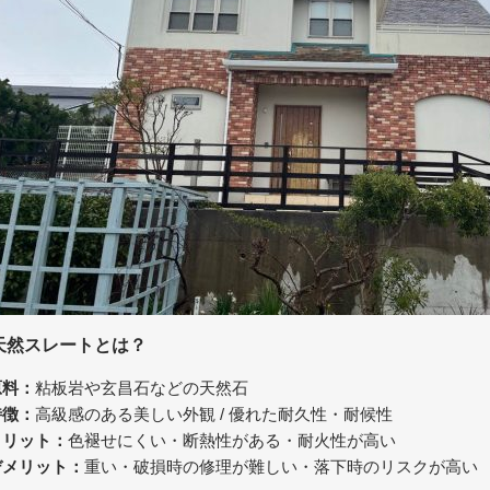
天然スレートとは？
原料：
粘板岩や玄昌石などの天然石
特徴：
高級感のある美しい外観 / 優れた耐久性・耐候性
メリット：
色褪せにくい・断熱性がある・耐火性が高い
デメリット：
重い・破損時の修理が難しい・落下時のリスクが高い