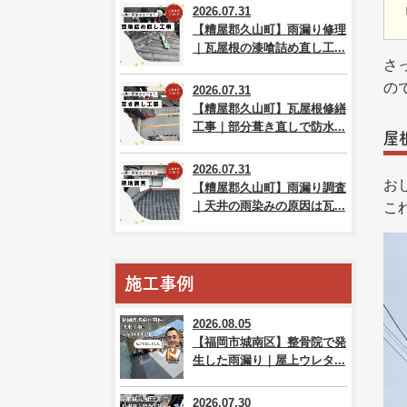
2026.07.31
【糟屋郡久山町】雨漏り修理
｜瓦屋根の漆喰詰め直し工...
さ
の
2026.07.31
【糟屋郡久山町】瓦屋根修繕
工事｜部分葺き直しで防水...
屋
2026.07.31
お
【糟屋郡久山町】雨漏り調査
｜天井の雨染みの原因は瓦...
こ
施工事例
2026.08.05
【福岡市城南区】整骨院で発
生した雨漏り｜屋上ウレタ...
2026.07.30