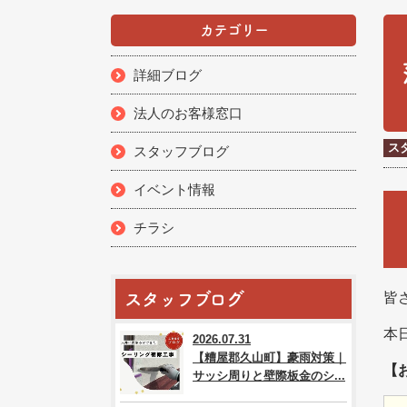
カテゴリー
詳細ブログ
法人のお客様窓口
ス
スタッフブログ
イベント情報
チラシ
スタッフブログ
皆
本
2026.07.31
【糟屋郡久山町】豪雨対策｜
【
サッシ周りと壁際板金のシ...