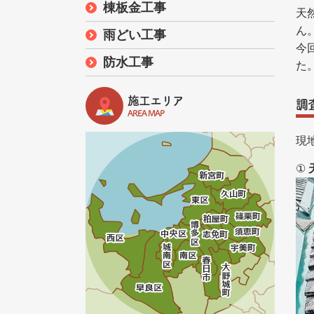
棟板金工事
天
ん
雨どい工事
今
防水工事
た
施工エリア
調
AREA MAP
現
①