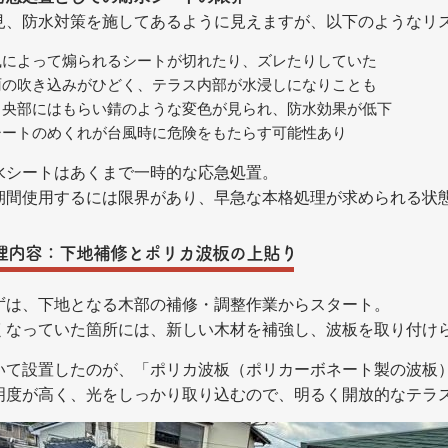
見、防水対策を施してあるように見えますが、以下のようなリ
風によって煽られるシートが切れたり、ズレたりしていた
雨の吹き込みがひどく、テラス内部が水浸しになりことも
中央部にはもらい錆のような変色が見られ、防水効果が低下
シートのめくれが台風時に危険をもたらす可能性あり
水シートはあくまで一時的な応急処置。
期間使用するには限界があり、早急な本格処理が求められる状
理内容：下地補修とポリカ波板の上貼り
ずは、下地となる木部の補修・調整作業からスタート。
くなっていた箇所には、新しい木材を補強し、波板を取り付け
いて設置したのが、「ポリカ波板（ポリカーボネート製の波板
明度が高く、光をしっかり取り込むので、明るく開放的なテラ