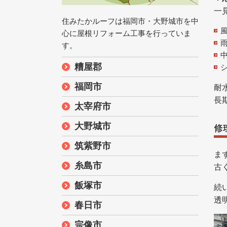
一
住みたかルーフは福岡市・大野城市を中
心に屋根リフォーム工事を行っていま
す。
糟屋郡
福岡市
耐
長
太宰府市
大野城市
修
筑紫野市
ま
糸島市
古
飯塚市
続
透
春日市
宗像市