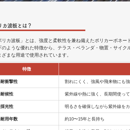
リカ波板とは？
ポリカ波板」とは、強度と柔軟性を兼ね備えたポリカーボネー
下のような優れた特徴から、テラス・ベランダ・物置・サイク
まざまな用途で使用されています。
特徴
耐衝撃性
割れにくく、強風や飛来物にも強
耐候性
紫外線や熱に強く、長期間使っ
採光性
明るさを確保しながら紫外線をカ
耐用年数
約10〜15年と長持ち