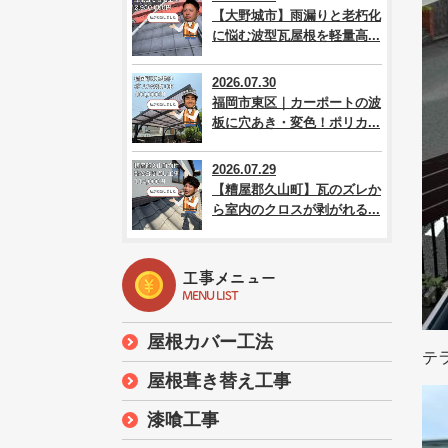
【大野城市】雨漏りと老朽化
に悩む波型瓦屋根を軽量高...
2026.07.30
福岡市東区｜カーポートの波
板に穴あき・変色！ポリカ...
2026.07.29
【糟屋郡久山町】瓦のズレか
ら室内のクロスが剥がれる...
工事メニュー
MENU LIST
屋根カバー工法
テ
屋根葺き替え工事
漆喰工事