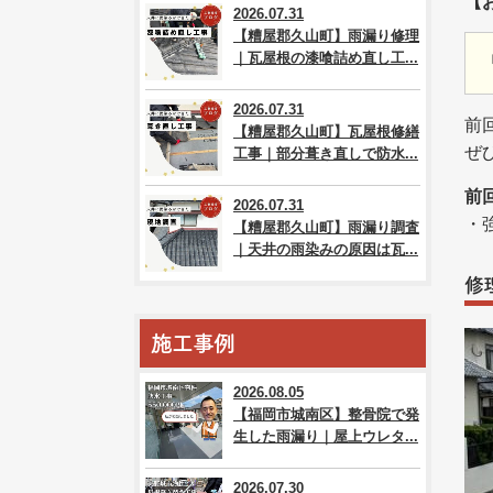
【
2026.07.31
【糟屋郡久山町】雨漏り修理
｜瓦屋根の漆喰詰め直し工...
2026.07.31
前
【糟屋郡久山町】瓦屋根修繕
ぜ
工事｜部分葺き直しで防水...
前
2026.07.31
・
【糟屋郡久山町】雨漏り調査
｜天井の雨染みの原因は瓦...
修
施工事例
2026.08.05
【福岡市城南区】整骨院で発
生した雨漏り｜屋上ウレタ...
2026.07.30