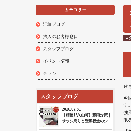
カテゴリー
詳細ブログ
法人のお客様窓口
ス
スタッフブログ
イベント情報
チラシ
皆
スタッフブログ
今
す
2026.07.31
強
【糟屋郡久山町】豪雨対策｜
限
サッシ周りと壁際板金のシ...