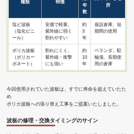
種類
特徴
年
所
数
塩ビ波板
安価で軽量。
約
仮設倉庫、短
（塩化ビニ
紫外線に弱く
3
期間の使用
ール）
割れやすい
年
ポリカ波板
割れにくく、
約
ベランダ、駐
（ポリカー
紫外線・衝撃
10
輪場、長期使
ボネート）
にも強い
年
用の倉庫
今回使用されていた波板は、すでに寿命を超えていたた
め
ポリカ波板への張り替え工事をご提案いたしました。
波板の修理・交換タイミングのサイン