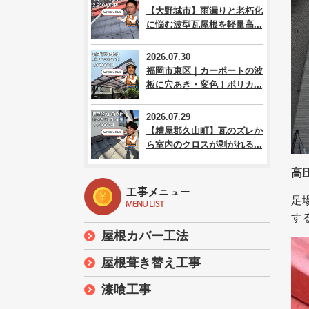
【大野城市】雨漏りと老朽化
に悩む波型瓦屋根を軽量高...
2026.07.30
福岡市東区｜カーポートの波
板に穴あき・変色！ポリカ...
2026.07.29
【糟屋郡久山町】瓦のズレか
ら室内のクロスが剥がれる...
高
工事メニュー
足
MENU LIST
す
屋根カバー工法
屋根葺き替え工事
漆喰工事