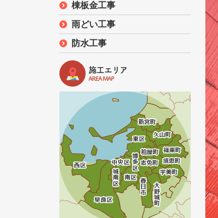
棟板金工事
雨どい工事
防水工事
施工エリア
AREA MAP