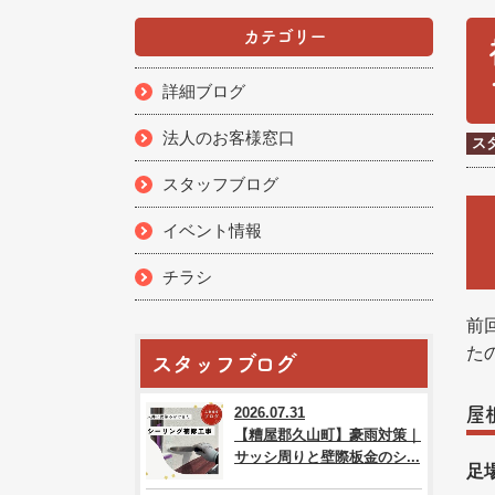
カテゴリー
詳細ブログ
法人のお客様窓口
ス
スタッフブログ
イベント情報
チラシ
前
た
スタッフブログ
2026.07.31
屋
【糟屋郡久山町】豪雨対策｜
サッシ周りと壁際板金のシ...
足