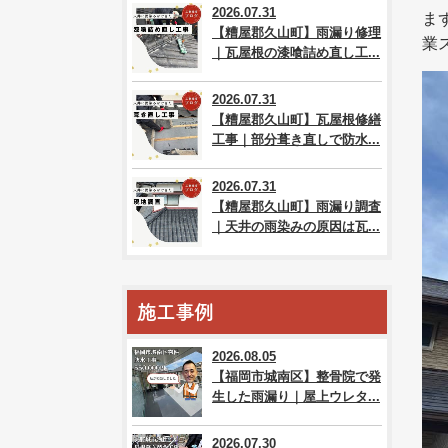
2026.07.31
ま
【糟屋郡久山町】雨漏り修理
業
｜瓦屋根の漆喰詰め直し工...
2026.07.31
【糟屋郡久山町】瓦屋根修繕
工事｜部分葺き直しで防水...
2026.07.31
【糟屋郡久山町】雨漏り調査
｜天井の雨染みの原因は瓦...
施工事例
2026.08.05
【福岡市城南区】整骨院で発
生した雨漏り｜屋上ウレタ...
2026.07.30