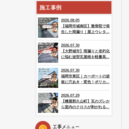
施工事例
2026.08.05
【福岡市城南区】整骨院で発
生した雨漏り｜屋上ウレタ...
2026.07.30
【大野城市】雨漏りと老朽化
に悩む波型瓦屋根を軽量高...
2026.07.30
福岡市東区｜カーポートの波
板に穴あき・変色！ポリカ...
2026.07.29
【糟屋郡久山町】瓦のズレか
ら室内のクロスが剥がれる...
工事メニュー