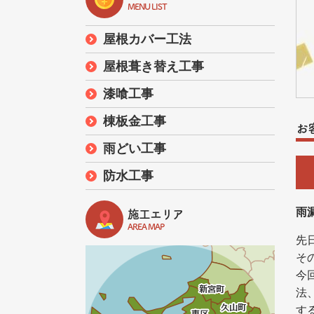
MENU LIST
屋根カバー工法
屋根葺き替え工事
漆喰工事
棟板金工事
お
雨どい工事
防水工事
雨
施工エリア
AREA MAP
先
そ
今
法
す