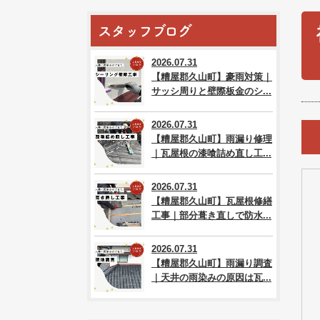
スタッフブログ
2026.07.31
【糟屋郡久山町】豪雨対策｜
サッシ周りと壁際板金のシ...
2026.07.31
【糟屋郡久山町】雨漏り修理
｜瓦屋根の漆喰詰め直し工...
2026.07.31
【糟屋郡久山町】瓦屋根修繕
工事｜部分葺き直しで防水...
2026.07.31
【糟屋郡久山町】雨漏り調査
｜天井の雨染みの原因は瓦...