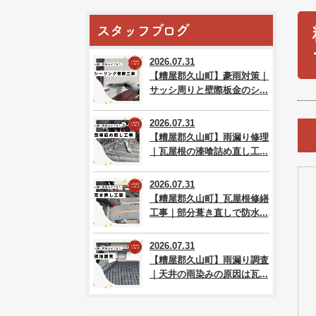
スタッフブログ
2026.07.31
【糟屋郡久山町】豪雨対策｜
サッシ周りと壁際板金のシ...
2026.07.31
【糟屋郡久山町】雨漏り修理
｜瓦屋根の漆喰詰め直し工...
2026.07.31
【糟屋郡久山町】瓦屋根修繕
工事｜部分葺き直しで防水...
2026.07.31
【糟屋郡久山町】雨漏り調査
｜天井の雨染みの原因は瓦...