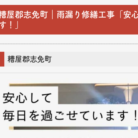
糟屋郡志免町｜雨漏り修繕工事「安
す！」
糟屋郡志免町