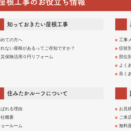
屋根工事のお役立ち情報
知っておきたい屋根工事
初めての方へ
工事
塗れない屋根があるってご存知ですか？
症状
火災保険活用０円リフォーム
部位
よく
良く
住みたかルーフについて
選ばれる理由
お見
会社概要
ご来
ショールーム
無料