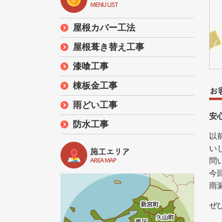
MENU LIST
屋根カバー工法
屋根葺き替え工事
漆喰工事
棟板金工事
お
雨どい工事
安
防水工事
以
い
施工エリア
問
AREA MAP
今
雨
ぜ