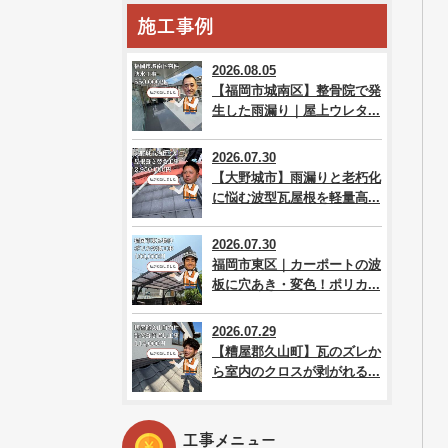
施工事例
2026.08.05
【福岡市城南区】整骨院で発
生した雨漏り｜屋上ウレタ...
2026.07.30
【大野城市】雨漏りと老朽化
に悩む波型瓦屋根を軽量高...
2026.07.30
福岡市東区｜カーポートの波
板に穴あき・変色！ポリカ...
2026.07.29
【糟屋郡久山町】瓦のズレか
ら室内のクロスが剥がれる...
工事メニュー