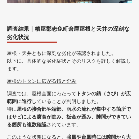
調査結果｜糟屋郡志免町倉庫屋根と天井の深刻な
劣化状況
屋根・天井ともに深刻な劣化が確認されました。
以下に、具体的な劣化症状とそのリスクを詳しく解説し
ます。
屋根のトタンに広がる錆と歪み
調査では、屋根全面にわたって
トタンの錆（さび）が広
範囲に進行
していることが判明しました。
特に
屋根の接合部や端部、雨水の流れが集中する箇所で
はサビによる腐食が進み、板金が歪み、隙間ができてい
る箇所も複数確認
されています。
このような状態になると、
強風や台風時には隙間から大