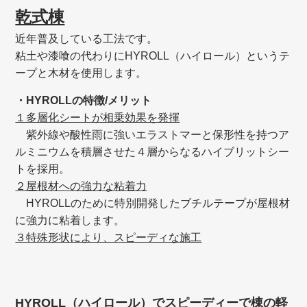
乾式棟
近年普及している工法です。
粘土や漆喰の代わりにHYROLL（ハイロール）というテ
ープと木材を使用します。
・HYROLLの特徴/メリット
１多層化シートが相乗効果を発揮
紫外線や酸性雨に強いエラストマーと保形性を持つア
ルミニウムを積層させた４層からなるハイブリットシー
トを採用。
２屋根材への強力な粘着力
HYROLLのために特別開発したブチルテープが屋根材
に強力に粘着します。
３特殊形状により、スピーディな施工
HYROLL（ハイロール）でスピーディーで棟の軽