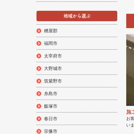
地域から選ぶ
糟屋郡
福岡市
太宰府市
大野城市
筑紫野市
糸島市
飯塚市
施
春日市
お
い
宗像市