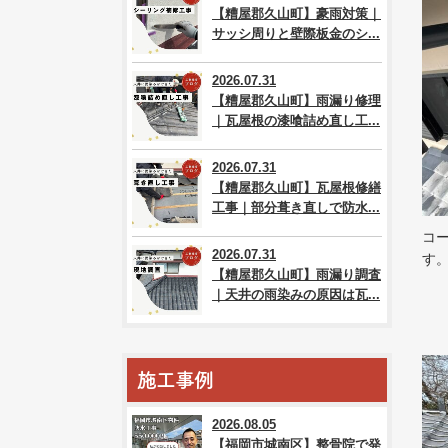
【糟屋郡久山町】豪雨対策｜
サッシ周りと壁際板金のシ...
2026.07.31
【糟屋郡久山町】雨漏り修理
｜瓦屋根の漆喰詰め直し工...
2026.07.31
【糟屋郡久山町】瓦屋根修繕
工事｜部分葺き直しで防水...
コ
2026.07.31
す
【糟屋郡久山町】雨漏り調査
｜天井の雨染みの原因は瓦...
施工事例
2026.08.05
【福岡市城南区】整骨院で発