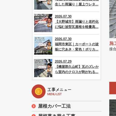
生した雨漏り｜屋上ウレタ...
2026.07.30
【大野城市】雨漏りと老朽化
に悩む波型瓦屋根を軽量高...
2026.07.30
施
福岡市東区｜カーポートの波
接
板に穴あき・変色！ポリカ...
2026.07.29
【糟屋郡久山町】瓦のズレか
ら室内のクロスが剥がれる...
工事メニュー
MENU LIST
屋根カバー工法