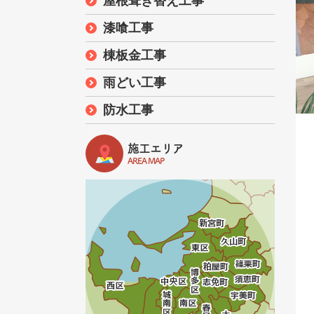
屋根葺き替え工事
漆喰工事
棟板金工事
雨どい工事
防水工事
施工エリア
AREA MAP