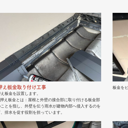
押え板金取り付け工事
板金を
押え板金を設置します。
雨押え板金とは：屋根と外壁の接合部に取り付ける板金部
のことを指し、外壁を伝う雨水が建物内部へ侵入するのを
ぎ、排水を促す役割を担っています。