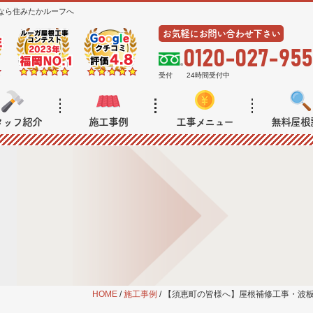
なら住みたかルーフへ
お気軽にお問い合わせ下さい
0120-027-955
受付
24時間受付中
タッフ紹介
施工事例
工事メニュー
無料屋根
HOME
/
施工事例
/
【須恵町の皆様へ】屋根補修工事・波