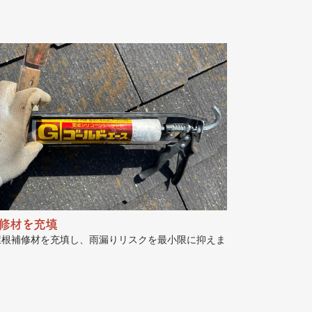
修材を充填
屋根補修材を充填し、雨漏りリスクを最小限に抑えま