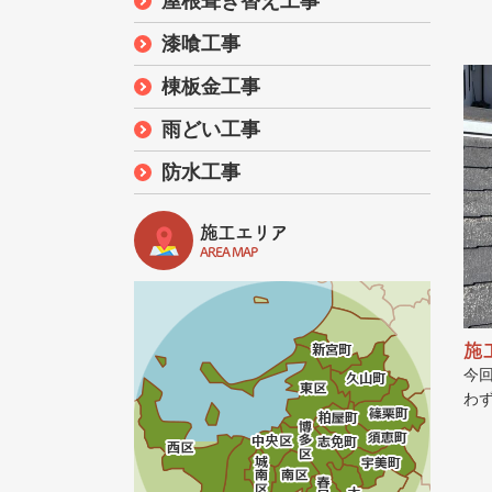
屋根葺き替え工事
漆喰工事
棟板金工事
雨どい工事
防水工事
施工エリア
AREA MAP
施
今
わ