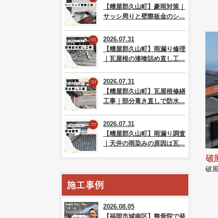
【糟屋郡久山町】豪雨対策｜
サッシ周りと壁際板金のシ...
2026.07.31
【糟屋郡久山町】雨漏り修理
｜瓦屋根の漆喰詰め直し工...
2026.07.31
【糟屋郡久山町】瓦屋根修繕
工事｜部分葺き直しで防水...
2026.07.31
【糟屋郡久山町】雨漏り調査
｜天井の雨染みの原因は瓦...
破
破
施工事例
2026.08.05
【福岡市城南区】整骨院で発