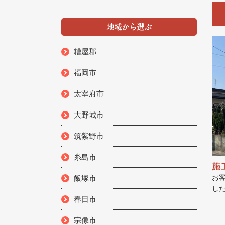
地域から選ぶ
糟屋郡
福岡市
太宰府市
大野城市
筑紫野市
糸島市
施
お
飯塚市
し
春日市
宗像市