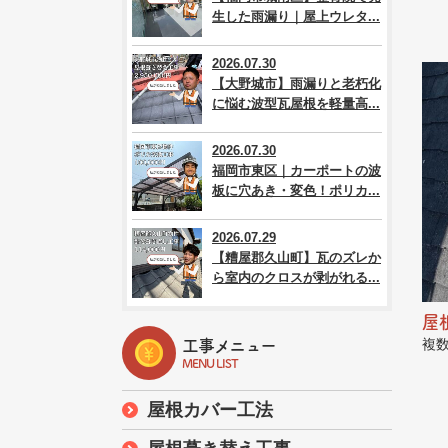
生した雨漏り｜屋上ウレタ...
2026.07.30
【大野城市】雨漏りと老朽化
に悩む波型瓦屋根を軽量高...
2026.07.30
福岡市東区｜カーポートの波
板に穴あき・変色！ポリカ...
2026.07.29
【糟屋郡久山町】瓦のズレか
ら室内のクロスが剥がれる...
屋
複
工事メニュー
MENU LIST
屋根カバー工法