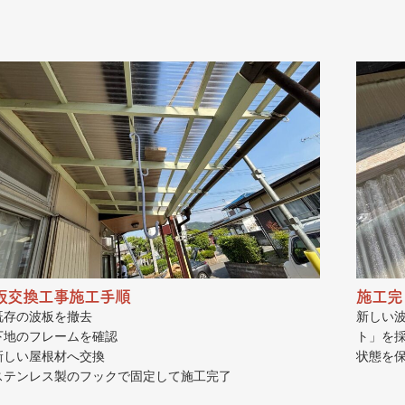
板交換工事施工手順
施工完
 既存の波板を撤去
新しい
 下地のフレームを確認
ト」を
 新しい屋根材へ交換
状態を
 ステンレス製のフックで固定して施工完了