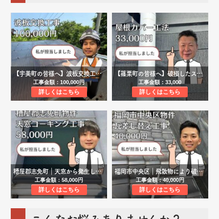
【宇美町の皆様へ】波板交換工事事例｜劣化により破損した駐車場屋根をポリカーボネートで明るく変身！
【篠栗町の皆様へ】破損したスレート屋根材が飛散…屋根材補修工事にて破損箇所を修繕しました！
工事金額：100,000円
工事金額：33,000
詳しくはこちら
詳しくはこちら
糟屋郡志免町｜天窓から発生した雨漏りをコーキング工事で解決！
福岡市中央区｜飛散物により破損した瓦の差し替え工事を行い、雨漏りを解消しました！
工事金額：58,000円
工事金額：40,000円
詳しくはこちら
詳しくはこちら