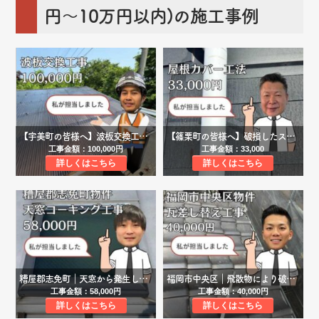
円～10万円以内)の施工事例
【宇美町の皆様へ】波板交換工事事例｜劣化により破損した駐車場屋根をポリカーボネートで明るく変身！
【篠栗町の皆様へ】破損したスレート屋根材が飛散…屋根材補修工事にて破損箇所を修繕しました！
工事金額：100,000円
工事金額：33,000
詳しくはこちら
詳しくはこちら
糟屋郡志免町｜天窓から発生した雨漏りをコーキング工事で解決！
福岡市中央区｜飛散物により破損した瓦の差し替え工事を行い、雨漏りを解消しました！
工事金額：58,000円
工事金額：40,000円
詳しくはこちら
詳しくはこちら