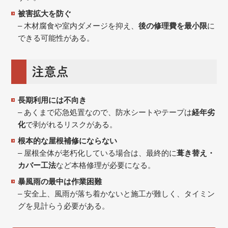
被害拡大を防ぐ
– 木材腐食や室内ダメージを抑え、
後の修理費を最小限
に
できる可能性がある。
注意点
長期利用には不向き
– あくまで応急処置なので、防水シートやテープは
経年劣
化
で剥がれるリスクがある。
根本的な屋根補修にならない
– 屋根全体が老朽化している場合は、最終的に
葺き替え・
カバー工法
など本格修理が必要になる。
暴風雨の最中は作業困難
– 安全上、風雨が落ち着かないと施工が難しく、タイミン
グを見計らう必要がある。