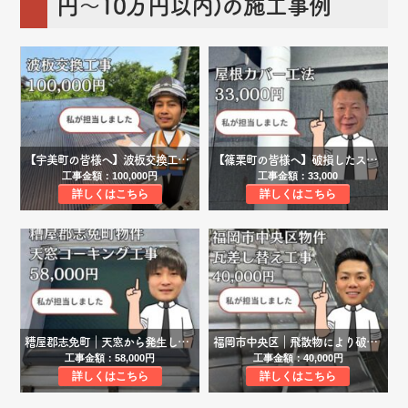
円～10万円以内)の施工事例
【宇美町の皆様へ】波板交換工事事例｜劣化により破損した駐車場屋根をポリカーボネートで明るく変身！
【篠栗町の皆様へ】破損したスレート屋根材が飛散…屋根材補修工事にて破損箇所を修繕しました！
工事金額：100,000円
工事金額：33,000
詳しくはこちら
詳しくはこちら
糟屋郡志免町｜天窓から発生した雨漏りをコーキング工事で解決！
福岡市中央区｜飛散物により破損した瓦の差し替え工事を行い、雨漏りを解消しました！
工事金額：58,000円
工事金額：40,000円
詳しくはこちら
詳しくはこちら